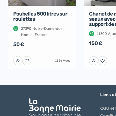
Poubelles 500 litres sur
Chariot de
roulettes
seaux avec 
support de 
27390 Notre-Dame-du-
11300 Ajac
Hamel, France
150 €
50 €
1556 Vues
Liens ut
CGU et 
Conditi