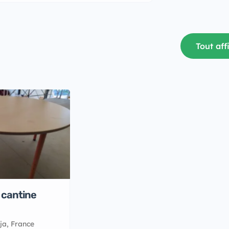
Tout aff
 cantine
ja, France