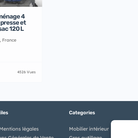
 ménage 4
presse et
sac 120 L
, France
4526 Vues
iles
Categories
Mentions légales
Mobilier intérieur
ons Générales de Vente
Gros outillage