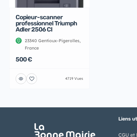
Copieur-scanner
professionnel Triumph
Adler 2506 CI
23340 Gentioux-Pigerolles,
France
500 €
4719 Vues
Liens ut
CGU et 