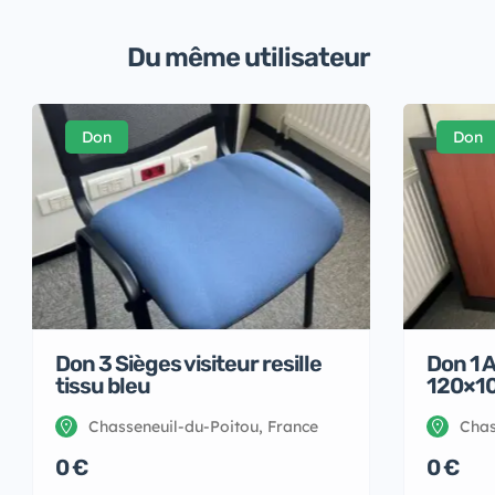
Du même utilisateur
Don
Don
Don 3 Sièges visiteur resille
Don 1 
tissu bleu
120×1
Chasseneuil-du-Poitou, France
Chas
0 €
0 €