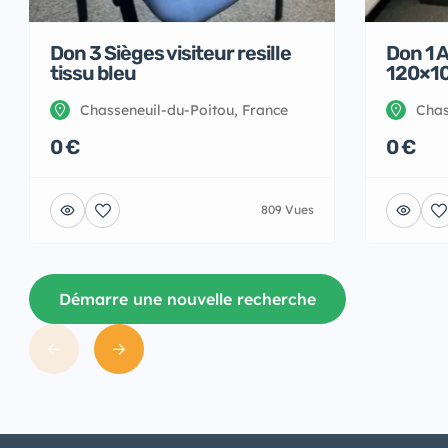
Don 3 Sièges visiteur resille
Don 1 
tissu bleu
120×1
Chasseneuil-du-Poitou, France
Chas
0 €
0 €
809 Vues
Démarre une nouvelle recherche