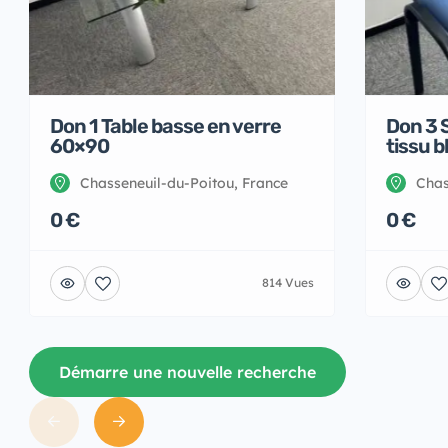
Don 1 Table basse en verre
Don 3 S
60×90
tissu b
Chasseneuil-du-Poitou, France
Chas
0 €
0 €
814 Vues
Démarre une nouvelle recherche