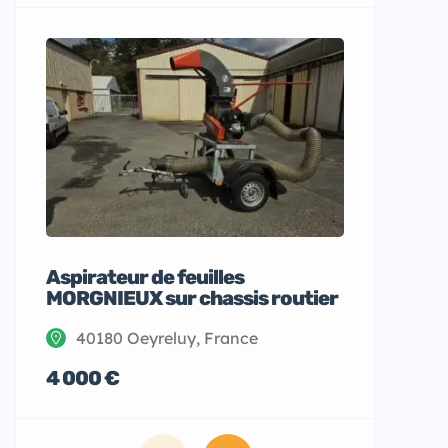
Aspirateur de feuilles
recherc
MORGNIEUX sur chassis routier
restaur
40180 Oeyreluy, France
70110
4 000 €