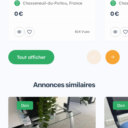
Chasseneuil-du-Poitou, France
Chas
0 €
0 €
814 Vues
Tout afficher
Annonces similaires
Don
Don