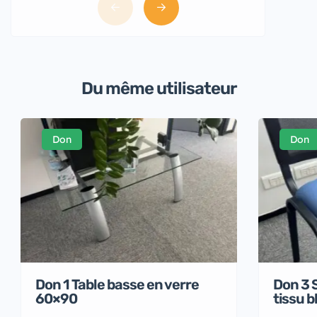
Du même utilisateur
Don
Don
Don 1 Table basse en verre
Don 3 S
60×90
tissu b