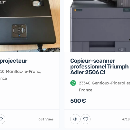
projecteur
Copieur-scanner
professionnel Triumph
10 Marillac-le-Franc,
Adler 2506 CI
ance
23340 Gentioux-Pigerolles
France
500 €
681 Vues
4718