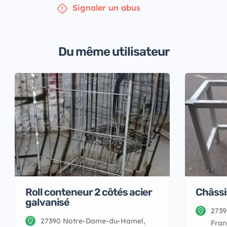
Signaler un abus
Du même utilisateur
Roll conteneur 2 côtés acier
Châssis
galvanisé
2739
27390 Notre-Dame-du-Hamel,
Fran