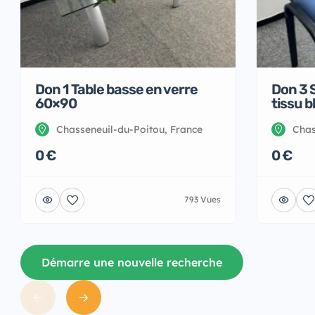
Don 1 Table basse en verre
Don 3 S
60×90
tissu b
Chasseneuil-du-Poitou, France
Chas
0 €
0 €
793 Vues
Démarre une nouvelle recherche