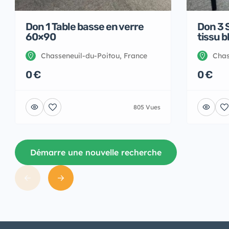
Don 1 Table basse en verre
Don 3 S
60×90
tissu b
Chasseneuil-du-Poitou, France
Chas
0 €
0 €
805 Vues
Démarre une nouvelle recherche